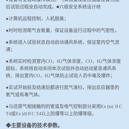
后试验过程全自动完成。
■六级安全系统设计统
●计算机远程控制，人机脱离；
●时时检测尾气含氧量，保证设备运行过程中的气密性。
●系统进入试验状态自动启动通风系统，保证室内空气流
通；
●系统实时检测室内
CO
，
H2
气体浓度
，
CO
，
H2
气体浓度
超标，系统将自动关闭本次试验并自动启动紧急通风系
统，排出室内
CO
，
H2
气体防止试验人员中毒及爆炸；
●实试开始前及结速后都进行氮气清扫，
排出反应器里的
氧气或有毒气体。
●与还原气相接触的的管道及电气控制部分采用
Ex (ia)
Ⅱ
C
T4
或
Ex (
d
)
Ⅱ
C T4
以上防爆等以上防爆等级。
◆主要设备的技术参数。