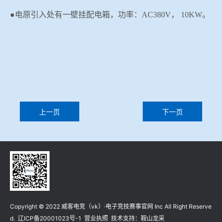
●电原引入处有一壁挂配电箱，功率：
AC380V
，
1
0KW
。
上一页
下一页
Copyright © 2022 威客电竞（vk）·电子竞技赛事官网 Inc All Right Reserve
d.
辽ICP备20001023号-1
营业执照
技术支持：
鞍山龙采