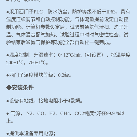
●采用西门子
PLC
，
防水防尘，防护等级不低于
IP63
，具有
温度连续调节和自动控制功能。气体流量提前设定自动控
制功能。计算机参数设定后，试验前通氮气清扫、炉子升
温、气体混合配气加热、试验过程中时时气密性检查、试
验结束后通氮气保护等功能全部自动化一键完成。
●温度控制：
升温速率：
0~12
℃
/min
（可设置），控温精度
500
±
1
℃，
760
±
1
℃。
●西门子温度模块等级：
0.2
级。
◆安装条件
●设备有地线，接地电阻小于
4
欧姆。
●
气源，
N2
、
CO
、
H2
、
CH4
、
CO2
纯度*好在
99.9 %
以
上。
●提供本设备专用电源；