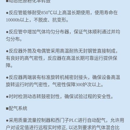
■动态还原粉化率转鼓
●反应管能够耐受
850
℃以上高温长期使用，使用寿命在
10000h
以上，不脱皮、抗变形。
●反应管中增加气体均匀分布器，保证气体顺利通过并均
匀分布。
●反应器外筒及电偶管采用高温耐热无封钢管直接制成，
有良好的高气密性，反应器在高温长期可靠运行提供保
障。
●反应器两端装有标准旋转机械密封接头，确保设备高温
旋转运行时的气密性，气密性保障
300
炉次以上。
●时时检测动态转鼓密封性，确保试验过程的安全性。
■配气系统
●采用质量流量控制器和西门子
PLC
进行
自动配气，允许用
户对设定值进行远程实时修正
,
以达到要求的气体混合比