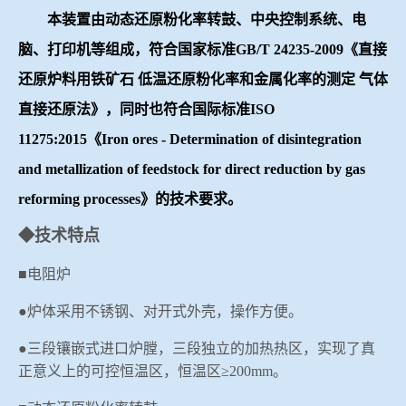
本装置由动态还原粉化率转鼓、中央控制系统、电
冶金石灰活性度测定仪
综合赛事娱乐平台
脑、打印机等组成，符合国家标准
GB/T 24235-2009《直接
矿石、焦炭物理检测及制样设备
还原炉料用铁矿石 低温还原粉化率和金属化率的测定 气体
直接还原法》，同时也符合国际标准ISO
工业分析、测硫仪等
11275:2015《
Iron ores - Determination of disintegration
and metallization of feedstock for direct reduction by gas
reforming processes》
的技术要求。
◆技术特点
■
电阻炉
●炉体采用不锈钢、对开式外壳，操作方便。
●三段镶嵌式进口炉膛，三段独立的加热热区，实现了真
正意义上的可控恒温区，恒温区≥
2
00mm
。