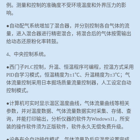
例。测量和控制的准确度不受环境温度和外界压力的影
响。
●自动配气系统增加了混合器，
并分别控制各自气体的流
量，进入混合器进行精密混合，将混合后的气体按需输出
给
动态还原粉化率转鼓。
4
、中央控制系统。
●西门子
PLC
控制，升温、恒温程序
可编程，控温方式采用
PID
自学习模式，恒温精度为±
1
℃、升温精度为±
3
℃；气
体流量控制采用日本掘场
质量流量控制器，
人工设定自动
控制模式。
●
计算机可实时显示温区温度曲线，气体流量曲线等相关
参数
，并
对温度数据、气体流量数据实时采集、存储、查
询，并能打印输出
，分析仪器的软件为
Windows11
，所安
装的操作软件须为正版软件，软件永久无偿免费升级。
●设备有
全自动操作模式，
气体流量及反应温度设置完成