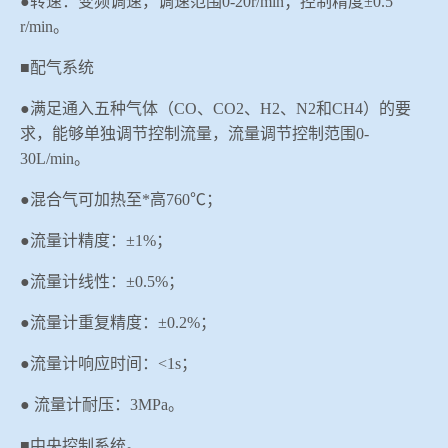
●转速：变频调速，
调速范围
0-20r/min
；控制精度±
0.5
r/min
。
■配气系统
●
满足通入五种气体（
CO
、
CO2
、
H2
、
N2
和
CH4
）的要
求，能够单独调节控制流量，流量调节控制范围
0-
30L/min
。
●
混合气可加热至*高
760
℃；
●
流量计精度：
±
1%
；
●
流量计线性：
±
0.5%
；
●
流量计重复精度：
±
0.2%
；
●
流量计响应时间：
<1s
；
●
流量计耐压：
3MPa
。
■中央控制系统。