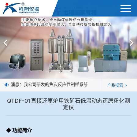
首页
综合赛事娱乐平台
＞
公司简介
焦炭高温性能检测系统
新闻中心
焦化行业检测及优化配煤设备
企业业绩
球团矿/烧结矿/块矿高温冶金性能检测系统
好消息：我公司研发的焦炭反应性制样系统，全部制样过程机械化操作
产品搜索 >
技术交流
烧结/球团优化配矿研究设备
QTDF-01直接还原炉用铁矿石低温动态还原粉化测
视频观赏
定仪
高炉配吹煤检测设备
标准下载
冶金渣、保护渣等高温物性检测设备
◆
功能简介
企业荣誉