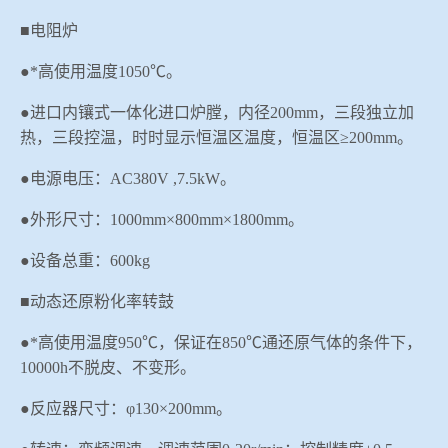
■电阻炉
●*高使用温度
1050
℃
。
●进口内镶式一体化进口炉膛，内径
200mm
，三段独立加
热，三段控温，时时显示恒温区温度，恒温区≥
2
00mm
。
●电源电压：
AC380V ,7.5kW
。
●
外形尺寸：
1000mm
×
800mm
×
1800mm
。
●
设备总重：
600kg
■动态还原粉化率转鼓
●*高使用温度
950
℃，保证在
850
℃通还原气体的条件下，
10000h
不脱皮、不变形。
●反应器尺寸：
φ
130
×
200mm
。