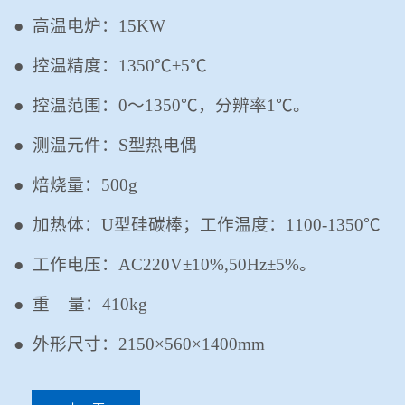
●
高温电炉：
15KW
●
控温精度：
1350℃±5℃
●
控温范围：
0～1350℃，分辨率1℃。
●
测温元件：
S型热电偶
●
焙烧量：
500g
●
加热体：
U型
硅碳棒
；工作温度：
1100-1350℃
●
工作电压：
AC220V±10%,50Hz±5%。
●
重
量：
410
kg
●
外形尺寸：
2150
×
560
×
1400mm