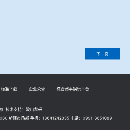
下一页
标准下载
企业荣誉
综合赛事娱乐平台
照
技术支持：
鞍山龙采
5080 新疆市场部 手机：18641242835 电话：0991-3651089