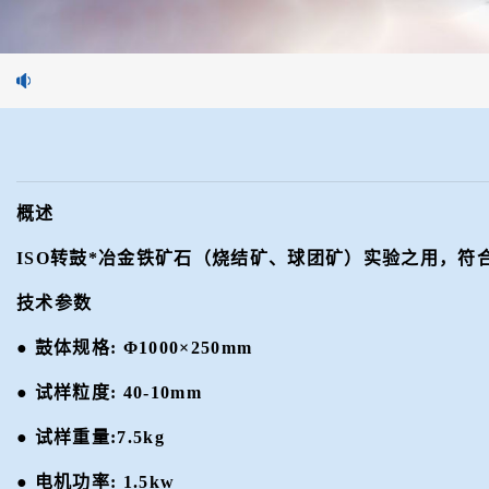
概述
ISO转鼓*冶金铁矿石（烧结矿、球团矿）实验之用
，符
技术参数
●
鼓体规格
:
Φ1000×
250
mm
●
试样粒度
:
40-10mm
●
试样重量
:7.5
kg
●
电机功率
:
1.5
kw