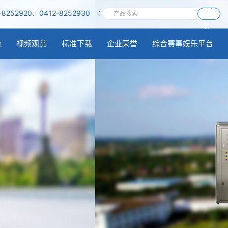
-8252920、0412-8252930
搜
索
流
视频观赏
标准下载
企业荣誉
综合赛事娱乐平台