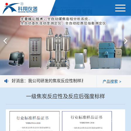
首页
综合赛事娱乐平台
＞
公司简介
焦炭高温性能检测系统
新闻中心
焦化行业检测及优化配煤设备
企业业绩
球团矿/烧结矿/块矿高温冶金性能检测系统
好消息：我公司研发的焦炭反应性制样系统，全部制样过程机械化
产品搜索 >
技术交流
烧结/球团优化配矿研究设备
一级焦炭反应性及反应后强度标样
视频观赏
高炉配吹煤检测设备
标准下载
冶金渣、保护渣等高温物性检测设备
企业荣誉