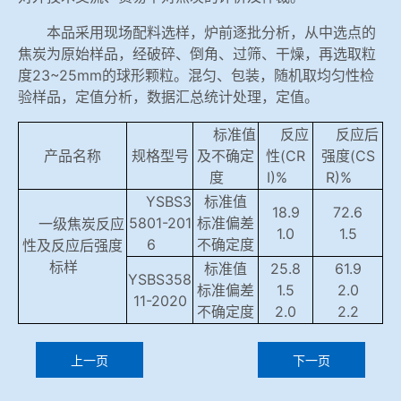
本品采用现场配料选样，炉前逐批分析，从中选点的
焦炭为原始样品，经破碎、倒角、过筛、干燥，再选取粒
度23~25mm的球形颗粒。混匀、包装，随机取均匀性检
验样品，定值分析，数据汇总统计处理，定值。
标准值
反应
反应后
产品名称
规格型号
及不确定
性(CR
强度(CS
度
I)%
R)%
YSBS3
标准值
18.9
72.6
5801-201
标准偏差
一级焦炭反应
1.0
1.5
6
不确定度
性及反应后强度
标样
标准值
25.8
61.9
YSBS358
标准偏差
1.5
2.0
11-2020
不确定度
2.0
2.2
上一页
下一页