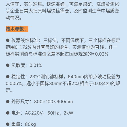
人值守，实时准焦。快速准确，可满足煤矿、洗煤及焦化
等企业日常大批原料煤快检需要，及时监测生产中煤质变
动情况。
技术参数：
● 仪器线性标准：三标法，不同温度下，三个标样在标定
范围0-1.72%内具有良好的线性。实测值恒为直线，任一
标样实测值与标准值之差不超过国标规定的±0.02%
● 灵敏度：0.01%
● 稳定性：23℃测钆镓标样，640min内单点波动极差为
0.005%，远小于国标30min不超2%(相当于0.034%)的规
定。
● 外形尺寸：800×100×600mm
● 电源：AC220V，50Hz；2kW
● 重量：80kg