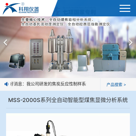
首页
综合赛事娱乐平台
＞
公司简介
焦炭高温性能检测系统
新闻中心
焦化行业检测及优化配煤设备
企业业绩
球团矿/烧结矿/块矿高温冶金性能检测系统
好消息：我公司研发的焦炭反应性制样系统，全部制样过程机械化操
产品搜索 >
技术交流
烧结/球团优化配矿研究设备
MSS-2000S系列全自动智能型煤焦显微分析系统
视频观赏
高炉配吹煤检测设备
标准下载
冶金渣、保护渣等高温物性检测设备
企业荣誉