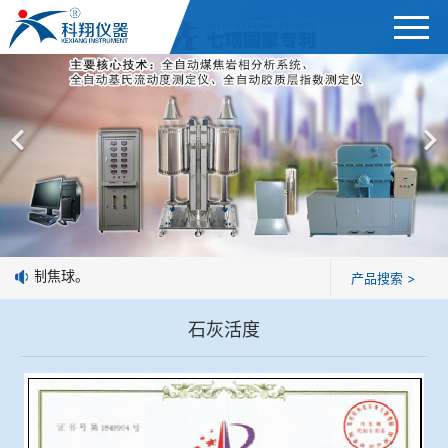
首页
综合赛事娱乐平台
＞
公司简介
焦炭高温性能检测系统
新闻中心
焦化行业检测及优化配煤设备
企业业绩
球团矿/烧结矿/块矿高温冶金性能检测系统
于人工制焦球。
产品搜索 >
技术交流
烧结/球团优化配矿研究设备
石灰活度
视频观赏
高炉配吹煤检测设备
标准下载
冶金渣、保护渣等高温物性检测设备
企业荣誉