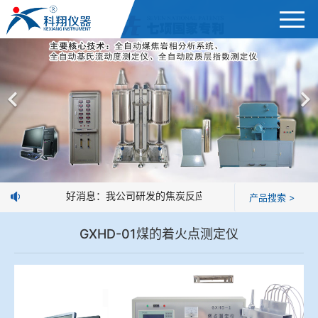
首页
综合赛事娱乐平台
＞
公司简介
焦炭高温性能检测系统
新闻中心
焦化行业检测及优化配煤设备
企业业绩
球团矿/烧结矿/块矿高温冶金性能检测系统
好消息：我公司研发的焦炭反应性制样系统，全部制样过
产品搜索 >
技术交流
烧结/球团优化配矿研究设备
GXHD-01煤的着火点测定仪
视频观赏
高炉配吹煤检测设备
标准下载
冶金渣、保护渣等高温物性检测设备
企业荣誉