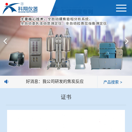
首页
综合赛事娱乐平台
＞
公司简介
焦炭高温性能检测系统
新闻中心
焦化行业检测及优化配煤设备
企业业绩
球团矿/烧结矿/块矿高温冶金性能检测系统
好消息：我公司研发的焦炭反应性制样系统，全部制样过程
产品搜索 >
技术交流
烧结/球团优化配矿研究设备
证书
视频观赏
高炉配吹煤检测设备
标准下载
冶金渣、保护渣等高温物性检测设备
企业荣誉